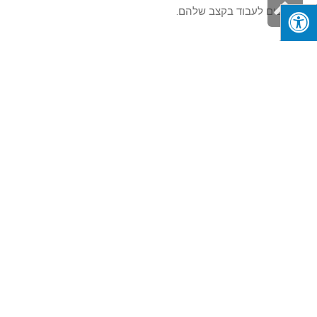
גלילה
שאוהבים לעבוד בקצב שלהם.
לראש
בהצלחה!
העמוד
פורסם ב:
להיות עצמאי
« הקודם
הבא »