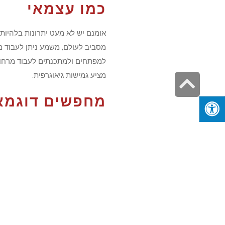
כמו עצמאי
אומנם יש לא מעט יתרונות בלהיות 
למפתחים ולמתכנתים לעבוד מרחוק
מציע גמישות גיאוגרפית.
גלילה
לראש
מחפשים דוגמא
העמוד
לא חסרים מקצועות שניתן לעבוד בה
תמיכה בליווי שינה של פעוטות, שיר
נוסף לכך, טוב לדעת כי
שירותי קי
מקום בעולם, וזאת לצד מקצועות נו
משכורת נאה. בנקודה זו חשוב לה
הזדמנות להגשי