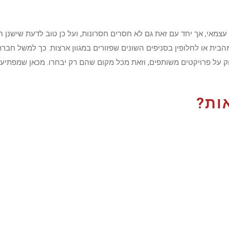
עצמאי, אך יחד עם זאת גם לא חסרים חסרונות, ועל כן טוב לדעת שישנן
 על פרויקטים משותפים, וזאת מכל מקום שהם רק יבחרו. מכאן שמפתיע 
ות?
ם מכל מקום רצוי ומבלי להגיע כלל למשרד. כך למשל שירותי גרפיקה ועי
ותי ניהול אדמיניסטרטיביים, שירותי תמיכה טכנית והרשימה עוד ארוכה.
דום אתרים מתאימים לכל עסק
, כך שאם יש לכם את הידע בתחום, בהחלט ת
ספים כמו שירותי שיווק ברשתות החברתיות, שירותי עריכת סאונד ועוד ש
בין שמאתגר להתחייב למסגרת עבודה ללא מנהל, משמע משמעת עצמית מ
ם חלומות!