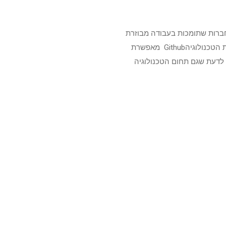
 חברות שתומכות בעבודה מבוזרת
מסביב לעולם, משמע ניתן לעבוד מהבית או לחלופין בסניפים השונים שפזורים במגוון ארצות. כך למשל חברת הטכנולוגיהGithub מאפשרת
לדעת שגם תחום הטכנולוגיה
צוב, שירותי תרגום, הענקת
וכלו לעבוד במקצוע זה מכל
לל תפקידים שמאפשרים להרוויח
אוד חשובה.