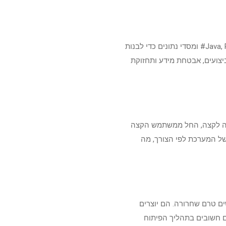
מהנדסי בק אנד מתמקדים בפיתוח הלוגיקה והפונקציונליות בצד השרת. הם עובדים עם שפות כמו Java, Python, C# ומסדי נתונים כדי לבנות
תפקידם כולל תכנון וישום של API, אופטימיזציה של ביצועים, אבטחת מידע ותחזוקת
קצה לקצה, החל ממשתמש הקצה
של המערכת לפי הצורך, מה
ם הנדרשים טרם שחרורה. הם יוצרים
קות ידניות ואוטומטיות, מזהים באגים ועוקבים אחרי תיקונם. מהנדסי QA שותפים חשובים בתהליך הפיתוח