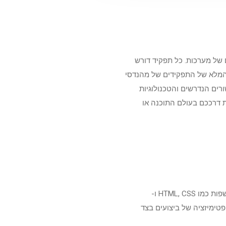
של מערכות. כל תפקיד דורש
ם המלא של התפקידים של מהנדסי
רים הנדרשים והטכנולוגיות
ת דרככם בעולם התוכנה או
מהנדסי פרונט אנד אחראים על פיתוח ממשק המשתמש של אפליקציות ושל אתרי אינטרנט. הם עובדים עם שפות כמו HTML, CSS ו-
אופטימיזציה של ביצועים בצד