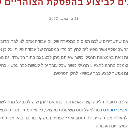
ים לביצוע בהפסקת הצוהריים 
11 בדצמבר 2022
ים שהשרירים שלכם תפוסים במסגרת של יום עבודה אתם לא לבד. מדו
חשב אוקיי אשר מפעילים לחץ רב מדי במסגרת של עבודה פיזית. על כן
 וזאת באמצעות תרגילי כושר שאותם ניתן לבצע גם בתוך המשרד וגם מח
את השרירים התפוסים ולהזיז את עצמכם בחרנו להציג 5 תרגילי כושר שכל עובד יכול לע
ם אפשר לבצע כבר עכשיו? להלן הפרטים.
ם לטובת הליכה קצרה או ארוכה, בהתאם לזמן שיש לכם. על מנת לשדרג
אביזרי ספורט
כמו למשל וסט משקולות מקצועי, כל זאת מתוך מטרה לנצל
להעלות מסת שריר, להתחטב ואף להפחית במשקל. מדובר בהזדמנות מ
להמשך יום העבודה.