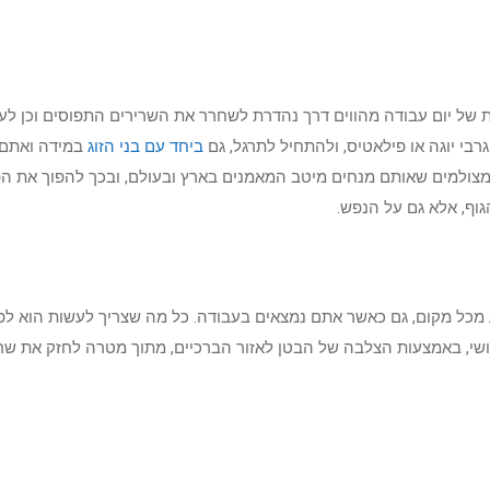
של יום עבודה מהווים דרך נהדרת לשחרר את השרירים התפוסים וכן לעבו
בי יוגה או פילאטיס, ולהתחיל לתרגל, גם
ביחד עם בני הזוג
במידה ואתם 
ם מצולמים שאותם מנחים מיטב המאמנים בארץ ובעולם, ובכך להפוך את
וף, אלא גם על הנפש.
מכל מקום, גם כאשר אתם נמצאים בעבודה. כל מה שצריך לעשות הוא לפר
שי, באמצעות הצלבה של הבטן לאזור הברכיים, מתוך מטרה לחזק את שרי
ור לעצמכם את מספר הכפיפות ולרשום בצד, כך שבכל פעם ניתן יהיה לה