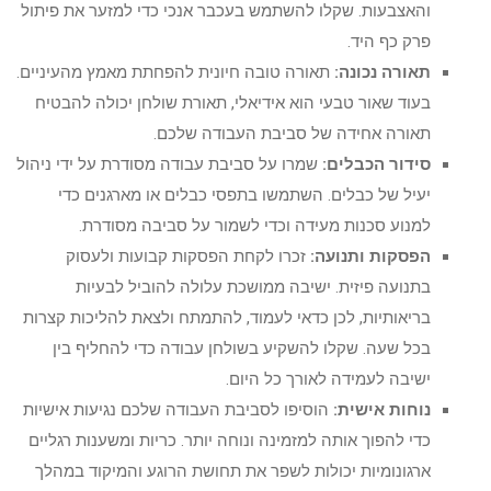
והאצבעות. שקלו להשתמש בעכבר אנכי כדי למזער את פיתול
פרק כף היד.
תאורה נכונה:
תאורה טובה חיונית להפחתת מאמץ מהעיניים.
בעוד שאור טבעי הוא אידיאלי, תאורת שולחן יכולה להבטיח
תאורה אחידה של סביבת העבודה שלכם.
סידור הכבלים:
שמרו על סביבת עבודה מסודרת על ידי ניהול
יעיל של כבלים. השתמשו בתפסי כבלים או מארגנים כדי
למנוע סכנות מעידה וכדי לשמור על סביבה מסודרת.
הפסקות ותנועה:
זכרו לקחת הפסקות קבועות ולעסוק
בתנועה פיזית. ישיבה ממושכת עלולה להוביל לבעיות
בריאותיות, לכן כדאי לעמוד, להתמתח ולצאת להליכות קצרות
בכל שעה. שקלו להשקיע בשולחן עבודה כדי להחליף בין
ישיבה לעמידה לאורך כל היום.
נוחות אישית:
הוסיפו לסביבת העבודה שלכם נגיעות אישיות
כדי להפוך אותה למזמינה ונוחה יותר. כריות ומשענות רגליים
ארגונומיות יכולות לשפר את תחושת הרוגע והמיקוד במהלך