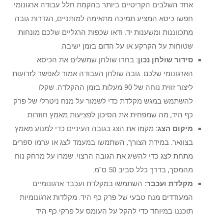
אחד השלבים הקריטיים ביותר בהקמת חלל עבודה ארגונומי.
חפשו כיסא המציע תמיכה מתאימה למותניים, הגדרות גובה
מתכווננות ומשענות יד. ודאו שכפות הרגליים שלכם מונחות
שטוחות על הקרקע או על הדום בזמן ישיבה.
סידור שולחן נכון:
בחרו שולחן שמשלים את הכיסא
הארגונומי שלכם. גובה שולחן העבודה אמור לאפשר לזרועות
ליצור זווית נוחה של 90 מעלות בזמן ההקלדה. שקלו
להשתמש במגש מקלדת כדי לשמור על מנח ניטרלי של פרק
כף היד, מה שמפחית את הסיכון לפציעות מאמץ חוזרות.
מיקום הצג:
מקמו את הצג בגובה העיניים כדי למנוע מאמץ
בצוואר. במידת הצורך, השתמשו במעמד לצג או ערמו ספרים
מתחת לצג כדי להשיג את הגובה הרצוי. שמרו על מרחק נוח
מהמסך, בדרך כלל סביב 50 ס"מ.
מקלדת ועכבר:
השתמשו במקלדת ועכבר ארגונומיים
המעודדים מנח טבעי של פרק כף היד. מקלדות ארגונומיות
תוכננו במיוחד כדי להקל על העומס על פרקי כף היד