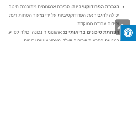
הגברת הפרודוקטיביות:
סביבה ארגונומית מתוכננת היטב
יכולה להגביר את הפרודוקטיביות על ידי מזעור הסחות דעת
גלילה
וקידום עבודה ממוקדת.
הפחתת סיכונים בריאותיים:
ארגונומיה נכונה יכולה לסייע
לראש
במניעת הפרעות שרירים ושלד, מאמץ עיניים ובעיות
העמוד
בריאותיות אחרות הקשורות לשימוש ממושך במחשב.
שיפור היציבה:
מערכים ארגונומיים מעודדים יציבה טובה
יותר, מה שמוביל לבריאות עמוד השדרה ולהפחתת כאבי גב
וצוואר.
לסיכום
מכיוון שעבודה מרחוק ממשיכה להיות צורת תעסוקה נפוצה, לא ניתן
להפריז בחשיבות הארגונומיה במשרד הביתי שלכם. יצירת משרד
ביתי ארגונומי מייצגת השקעה בבריאות ובפרודוקטיביות שלכם. על
ידי ביצוע ההנחיות המפורטות במאמר זה, באפשרותכם ליצור סביבת