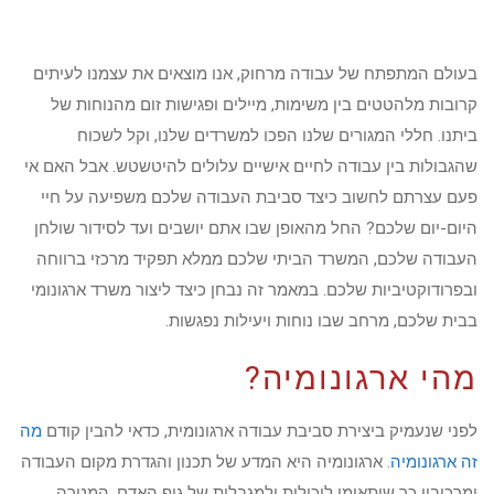
בעולם המתפתח של עבודה מרחוק, אנו מוצאים את עצמנו לעיתים
קרובות מלהטטים בין משימות, מיילים ופגישות זום מהנוחות של
ביתנו. חללי המגורים שלנו הפכו למשרדים שלנו, וקל לשכוח
שהגבולות בין עבודה לחיים אישיים עלולים להיטשטש. אבל האם אי
פעם עצרתם לחשוב כיצד סביבת העבודה שלכם משפיעה על חיי
היום-יום שלכם? החל מהאופן שבו אתם יושבים ועד לסידור שולחן
העבודה שלכם, המשרד הביתי שלכם ממלא תפקיד מרכזי ברווחה
ובפרודוקטיביות שלכם. במאמר זה נבחן כיצד ליצור משרד ארגונומי
בבית שלכם, מרחב שבו נוחות ויעילות נפגשות.
מהי ארגונומיה?
לפני שנעמיק ביצירת סביבת עבודה ארגונומית, כדאי להבין קודם
מה
זה ארגונומיה
. ארגונומיה היא המדע של תכנון והגדרת מקום העבודה
ומרכיביו כך שיתאימו ליכולות ולמגבלות של גוף האדם. המטרה