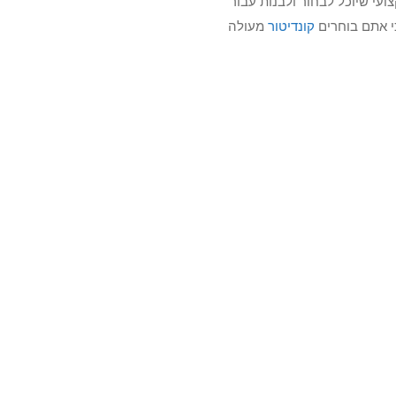
עי שיוכל לבחור ולבנות עבור
י אתם בוחרים
קונדיטור
מעולה
יהיו כאלה שתצטרכו לכל עסק)
ם להגיע בפתיחת עסק מסוג זה.
 כזה משתלמת עבורכם.
ם לקהל היעד, בין אם מדובר
יתקרר, על הגשה טובה ושירות טוב
הבא »