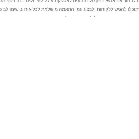
לבחור את אנשי המקצוע הנכונים לאספקת אוכל לאירועים. בחרו שף מקצו
תוכלו להגיש ללקוחות ולבצע עמו התאמה מושלמת לכל אירוע, שימו לב כ
ות עובדים מקצועי שיוכל להגיע עמכם לאירוע.
חשבים עלויות בצורה טובה. שכרו רואה חשבון (שירותי רואה חשבון טוב 
 הצפויות בהקמת העסק, מהן הוצאות התפעול שלו ומהם ההפסדים שעלולי
הקמת העסק כמו גם רווחים עתידיים, כדי שתוכלו לבדוק האם הקמת עסק
הנוגע לאוכל, אין מקום למשחקים. אוכל חייב להיות טרי, חם וכזה שמתאי
ם או לצמחונים. שמרו על טריות החומרים, על זמני הגשת האוכל כך שלא 
להצליח בתחום ולשמור על עסק פעיל ומרוויח!