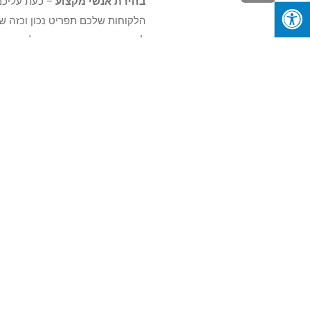
לראש
בחירת אנשי מקצוע
– כעת עליכם 
הלקוחות שלכם תפריט נכון וכזה ש
העמוד
להכנת קינוחים כמו גם גריל מן וצו
חשבו עלויות
– שימו לב כי אתם מ
ונסו יחד עמו להבין מהן ההוצאות
בנוסף יש לבצע צפי בנוגע לסכום 
שמרו על מקצועיות ואיכות
– בכל 
באוכל כשר, באוכל חלבי, לטבעוניי
ומותאם אישית. כל אלה ייסעו לכם 
פורסם ב:
להיות עצמאי
« הקודם