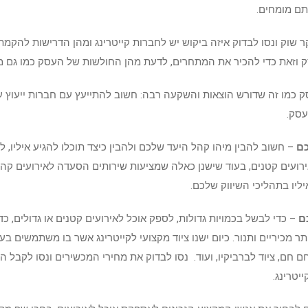
ם מומחים.
 שוק ונסו לבדוק איזה ביקוש יש לחברות קייטרינג ומהן הדרישות להקמת
 וזאת כדי להכיר את המתחרים, לדעת מהן החולשות של העסק כמו גם מה
 כמו זה שדורש הוצאות והשקעה רבה: חשוב להתייעץ עם חברות ייעוץ ע
עסק.
כם
– חשוב להבין מיהו קהל היעד שלכם ולהבין כיצד תוכלו להגיע איליו, 
ירועים קטנים, בעוד שישנן כאלה שמציעות שירותים הסעדה לאירועים קהי
יליו בתהליכי השיווק שלכם.
ם
– כדי לבשל בכמויות גדולות, לספק אוכל לאירועים קטנים או גדולים, כד
ר מכיריים ותנור. כיום ישנו ציוד מקצועי לקייטרינג אשר בו משתמשים בע
חם, ציוד לברביקיו, ועוד. נסו לבדוק את מחירי המכשירים ונסו לקבל ה
יטרינג.