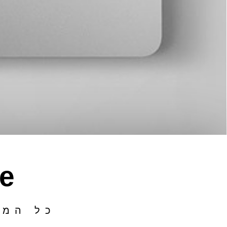
e
כל המי