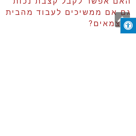
האם אפשר לקבל קצבת נכות
גם אם ממשיכים לעבוד מהבית
גלילה
כעצמאים?
לראש
העמוד
כן. בשלב הגשת התביעה, ההכנסה מהעסק צריכה להיות נמוכה
מ-60% מהשכר הממוצע במשק כדי לעמוד בתנאי הזכאות. לאחר
שנקבעת דרגת נכות, החוק מאפשר להמשיך לעבוד ולהרוויח גם מעל
הסכום הזה, והקצבה תופחת בהדרגה בהתאם לגובה ההכנסה.
האם גובה הקצבה נגזר
מההכנסות הקודמות?
לא. קצבת נכות כללית היא סכום קבוע שנקבע בחוק ואחיד לכל
הזכאים, ולא מחושבת כאחוז מההכנסה הקודמת מהעסק. תוספות
לקצבה ניתנות עבור בני משפחה, ואם אתם ממשיכים לעבוד
ולהרוויח, הקצבה עשויה להיות מופחתת בהתאם לגובה ההכנסה.